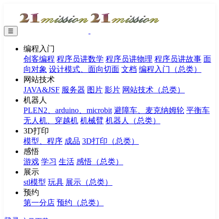
☰
编程入门
创客编程
程序员讲数学
程序员讲物理
程序员讲故事
面
向对象
设计模式、面向切面
文档
编程入门（总类）
网站技术
JAVA&JSF
服务器
图片
影片
网站技术（总类）
机器人
PLEN2、arduino、microbit
避障车、麦克纳姆轮
平衡车
无人机、穿越机
机械臂
机器人（总类）
3D打印
模型、程序
成品
3D打印（总类）
感悟
游戏
学习
生活
感悟（总类）
展示
stl模型
玩具
展示（总类）
预约
第一分店
预约（总类）