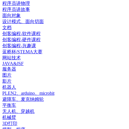
程序员讲物理
程序员讲故事
面向对象
设计模式、面向切面
文档
创客编程-软件课程
创客编程-硬件课程
创客编程-兴趣课
蓝桥杯/STEMA大赛
网站技术
JAVA&JSF
服务器
图片
影片
机器人
PLEN2、arduino、microbit
避障车、麦克纳姆轮
平衡车
无人机、穿越机
机械臂
3D打印