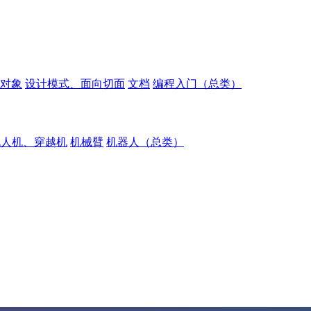
对象
设计模式、面向切面
文档
编程入门（总类）
无人机、穿越机
机械臂
机器人（总类）