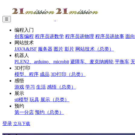
☰
编程入门
创客编程
程序员讲数学
程序员讲物理
程序员讲故事
面向
网站技术
JAVA&JSF
服务器
图片
影片
网站技术（总类）
机器人
PLEN2、arduino、microbit
避障车、麦克纳姆轮
平衡车
3D打印
模型、程序
成品
3D打印（总类）
感悟
游戏
学习
生活
感悟（总类）
展示
stl模型
玩具
展示（总类）
预约
第一分店
预约（总类）
登录
立马下载