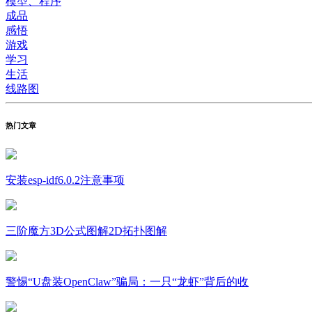
模型、程序
成品
感悟
游戏
学习
生活
线路图
热门文章
安装esp-idf6.0.2注意事项
三阶魔方3D公式图解2D拓扑图解
警惕“U盘装OpenClaw”骗局：一只“龙虾”背后的收